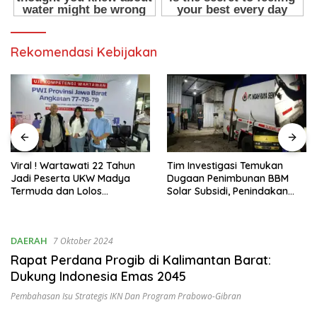
Rekomendasi Kebijakan
Tim Investigasi Temukan
Pani Gold Mine Ajak Pelajar
Dugaan Penimbunan BBM
Marisa Jaga Kelestarian
Solar Subsidi, Penindakan
Lingkungan
Dipertanyakan
DAERAH
7 Oktober 2024
Rapat Perdana Progib di Kalimantan Barat:
Dukung Indonesia Emas 2045
Pembahasan Isu Strategis IKN Dan Program Prabowo-Gibran