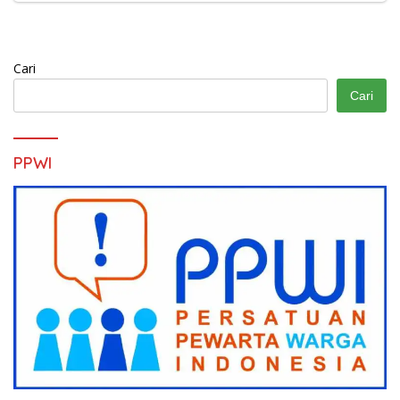
Cari
Cari
PPWI