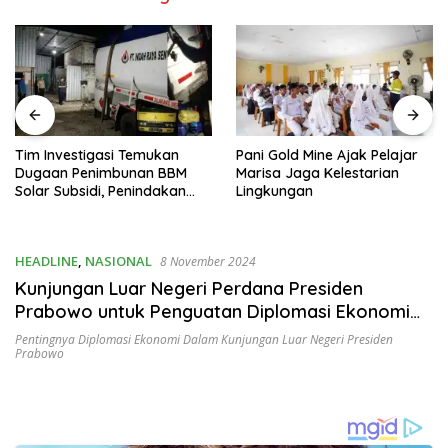
asi Temukan
Pani Gold Mine Ajak Pelajar
H. Muhammad F
imbunan BBM
Marisa Jaga Kelestarian
Pembinaan Pol
i, Penindakan
Lingkungan
untuk Mencipt
an
yang Jujur da
HEADLINE
,
NASIONAL
8 November 2024
Kunjungan Luar Negeri Perdana Presiden
Prabowo untuk Penguatan Diplomasi Ekonomi
Global
Pentingnya Diplomasi Ekonomi Dalam Kunjungan Luar Negeri Presiden
Prabowo