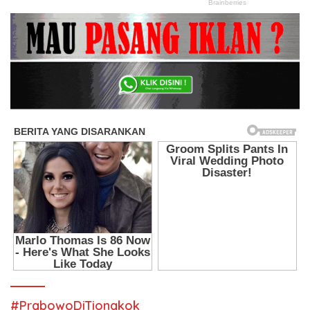
#PrabowoDiTiongkok