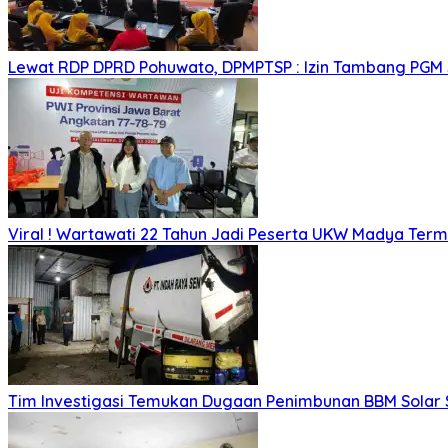
Lewat RDP DPRD Pohuwato, DPMPTSP : Izin Tambang PGM
Viral ! Wartawati 22 Tahun Jadi Peserta UKW Madya Ter
Tim Investigasi Temukan Dugaan Penimbunan BBM Solar 