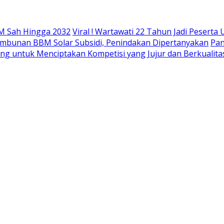
M Sah Hingga 2032
Viral ! Wartawati 22 Tahun Jadi Peser
mbunan BBM Solar Subsidi, Penindakan Dipertanyakan
Pan
ing untuk Menciptakan Kompetisi yang Jujur dan Berkualita