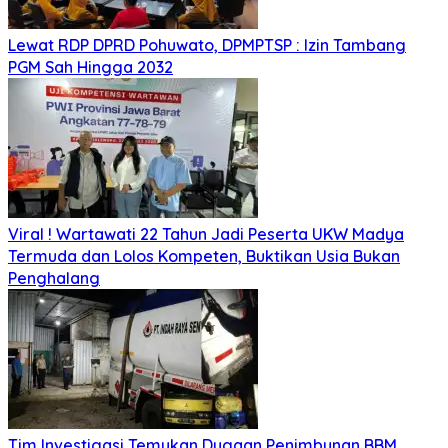
Lewat RDP DPRD Pohuwato, DPMPTSP : Izin Tambang
PGM Sah Hingga 2032
Viral ! Wartawati 22 Tahun Jadi Peserta UKW Madya
Termuda dan Lolos Kompeten, Buktikan Usia Bukan
Penghalang
Tim Investigasi Temukan Dugaan Penimbunan BBM