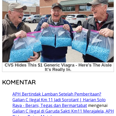
KOMENTAR
APH Bertindak Lamban Setelah Pemberitaan?
Galian C Ilegal Km 11 Jadi Sorotan! | Harian Solo
Raya - Berani, Tegas dan Bermartabat
mengenai
Galian C Ilegal di Garuda Sakti Km11 Merajalela, APH