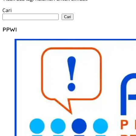
Cari
Cari
PPWI