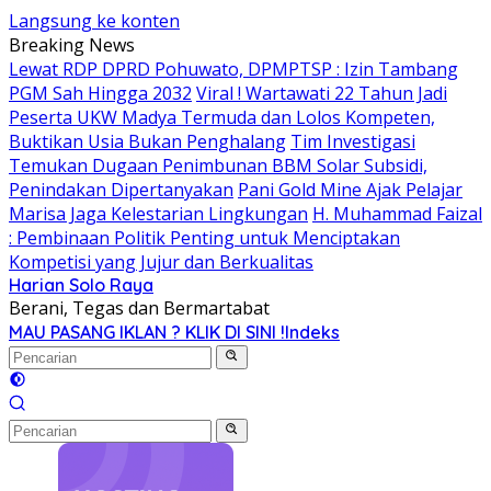
Langsung ke konten
Breaking News
Lewat RDP DPRD Pohuwato, DPMPTSP : Izin Tambang
PGM Sah Hingga 2032
Viral ! Wartawati 22 Tahun Jadi
Peserta UKW Madya Termuda dan Lolos Kompeten,
Buktikan Usia Bukan Penghalang
Tim Investigasi
Temukan Dugaan Penimbunan BBM Solar Subsidi,
Penindakan Dipertanyakan
Pani Gold Mine Ajak Pelajar
Marisa Jaga Kelestarian Lingkungan
H. Muhammad Faizal
: Pembinaan Politik Penting untuk Menciptakan
Kompetisi yang Jujur dan Berkualitas
Harian Solo Raya
Berani, Tegas dan Bermartabat
MAU PASANG IKLAN ? KLIK DI SINI !
Indeks