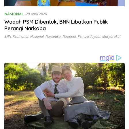
NASIONAL
29 April 2026
Wadah PSM Dibentuk, BNN Libatkan Publik
Perangi Narkoba
BNN
,
Keamanan Nasional
,
Narkotika
,
Nasional
,
Pemberdayaan Masyarakat