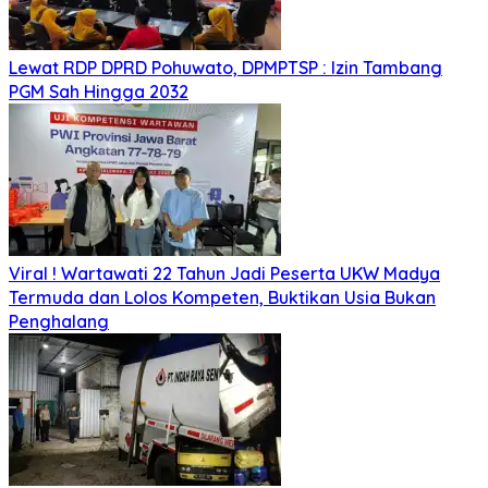
Lewat RDP DPRD Pohuwato, DPMPTSP : Izin Tambang
PGM Sah Hingga 2032
Viral ! Wartawati 22 Tahun Jadi Peserta UKW Madya
Termuda dan Lolos Kompeten, Buktikan Usia Bukan
Penghalang