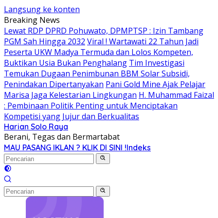
Langsung ke konten
Breaking News
Lewat RDP DPRD Pohuwato, DPMPTSP : Izin Tambang
PGM Sah Hingga 2032
Viral ! Wartawati 22 Tahun Jadi
Peserta UKW Madya Termuda dan Lolos Kompeten,
Buktikan Usia Bukan Penghalang
Tim Investigasi
Temukan Dugaan Penimbunan BBM Solar Subsidi,
Penindakan Dipertanyakan
Pani Gold Mine Ajak Pelajar
Marisa Jaga Kelestarian Lingkungan
H. Muhammad Faizal
: Pembinaan Politik Penting untuk Menciptakan
Kompetisi yang Jujur dan Berkualitas
Harian Solo Raya
Berani, Tegas dan Bermartabat
MAU PASANG IKLAN ? KLIK DI SINI !
Indeks