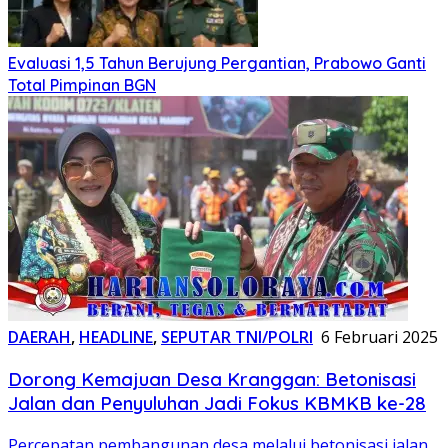
Evaluasi 1,5 Tahun Berujung Pergantian, Prabowo Ganti
Total Pimpinan BGN
DAERAH
,
HEADLINE
,
SEPUTAR TNI/POLRI
6 Februari 2025
Dorong Kemajuan Desa Kranggan: Betonisasi
Jalan dan Penyuluhan Jadi Fokus KBMKB ke-28
Percepatan pembangunan desa melalui betonisasi jalan