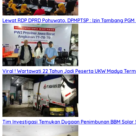
Lewat RDP DPRD Pohuwato, DPMPTSP : Izin Tambang PGM
Viral ! Wartawati 22 Tahun Jadi Peserta UKW Madya Ter
Tim Investigasi Temukan Dugaan Penimbunan BBM Solar 