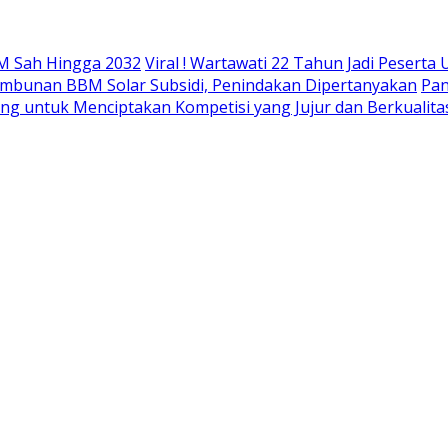
M Sah Hingga 2032
Viral ! Wartawati 22 Tahun Jadi Peser
mbunan BBM Solar Subsidi, Penindakan Dipertanyakan
Pan
ing untuk Menciptakan Kompetisi yang Jujur dan Berkualita