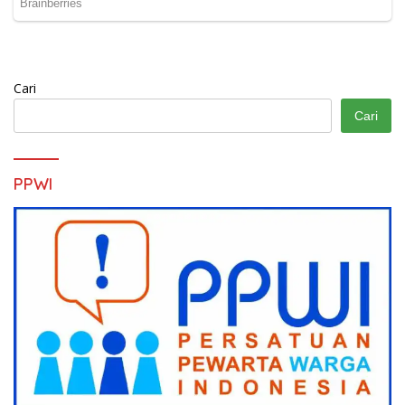
Cari
Cari
PPWI