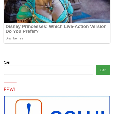
Cari
Cari
PPWI