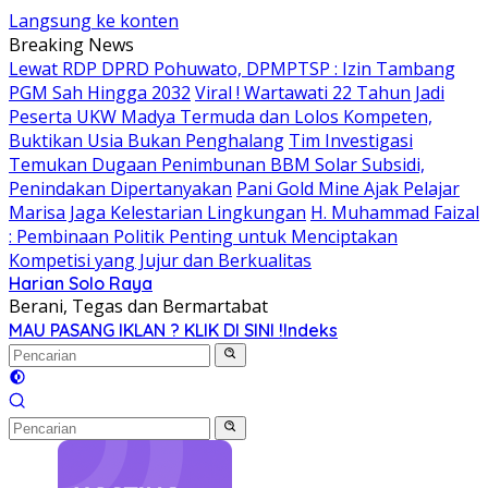
Langsung ke konten
Breaking News
Lewat RDP DPRD Pohuwato, DPMPTSP : Izin Tambang
PGM Sah Hingga 2032
Viral ! Wartawati 22 Tahun Jadi
Peserta UKW Madya Termuda dan Lolos Kompeten,
Buktikan Usia Bukan Penghalang
Tim Investigasi
Temukan Dugaan Penimbunan BBM Solar Subsidi,
Penindakan Dipertanyakan
Pani Gold Mine Ajak Pelajar
Marisa Jaga Kelestarian Lingkungan
H. Muhammad Faizal
: Pembinaan Politik Penting untuk Menciptakan
Kompetisi yang Jujur dan Berkualitas
Harian Solo Raya
Berani, Tegas dan Bermartabat
MAU PASANG IKLAN ? KLIK DI SINI !
Indeks