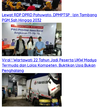
Lewat RDP DPRD Pohuwato, DPMPTSP : Izin Tambang
PGM Sah Hingga 2032
Viral ! Wartawati 22 Tahun Jadi Peserta UKW Madya
Termuda dan Lolos Kompeten, Buktikan Usia Bukan
Penghalang