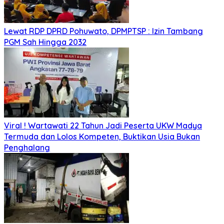
Lewat RDP DPRD Pohuwato, DPMPTSP : Izin Tambang
PGM Sah Hingga 2032
Viral ! Wartawati 22 Tahun Jadi Peserta UKW Madya
Termuda dan Lolos Kompeten, Buktikan Usia Bukan
Penghalang