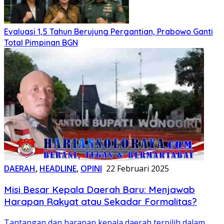
Evaluasi 1,5 Tahun Berujung Pergantian, Prabowo Ganti
Total Pimpinan BGN
DAERAH
,
HEADLINE
,
OPINI
22 Februari 2025
Misi Besar Kepala Daerah Baru: Menjawab
Harapan Rakyat atau Sekadar Formalitas?
Tantangan dan harapan kepala daerah terpilih dalam