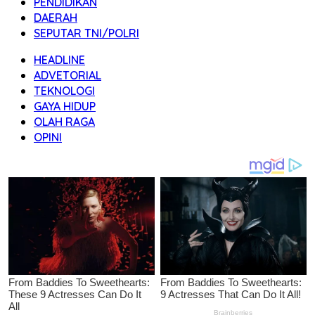
PENDIDIKAN
DAERAH
SEPUTAR TNI/POLRI
HEADLINE
ADVETORIAL
TEKNOLOGI
GAYA HIDUP
OLAH RAGA
OPINI