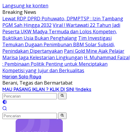
Langsung ke konten
Breaking News
Lewat RDP DPRD Pohuwato, DPMPTSP : Izin Tambang
PGM Sah Hingga 2032
Viral ! Wartawati 22 Tahun Jadi
Peserta UKW Madya Termuda dan Lolos Kompeten,
Buktikan Usia Bukan Penghalang
Tim Investigasi
Temukan Dugaan Penimbunan BBM Solar Subsidi,
Penindakan Dipertanyakan
Pani Gold Mine Ajak Pelajar
Marisa Jaga Kelestarian Lingkungan
H. Muhammad Faizal
: Pembinaan Politik Penting untuk Menciptakan
Kompetisi yang Jujur dan Berkualitas
Harian Solo Raya
Berani, Tegas dan Bermartabat
MAU PASANG IKLAN ? KLIK DI SINI !
Indeks