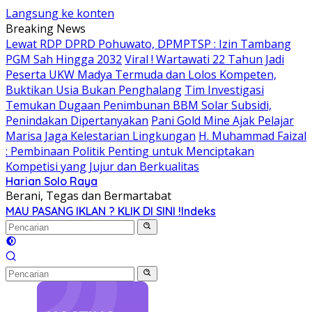
Langsung ke konten
Breaking News
Lewat RDP DPRD Pohuwato, DPMPTSP : Izin Tambang
PGM Sah Hingga 2032
Viral ! Wartawati 22 Tahun Jadi
Peserta UKW Madya Termuda dan Lolos Kompeten,
Buktikan Usia Bukan Penghalang
Tim Investigasi
Temukan Dugaan Penimbunan BBM Solar Subsidi,
Penindakan Dipertanyakan
Pani Gold Mine Ajak Pelajar
Marisa Jaga Kelestarian Lingkungan
H. Muhammad Faizal
: Pembinaan Politik Penting untuk Menciptakan
Kompetisi yang Jujur dan Berkualitas
Harian Solo Raya
Berani, Tegas dan Bermartabat
MAU PASANG IKLAN ? KLIK DI SINI !
Indeks