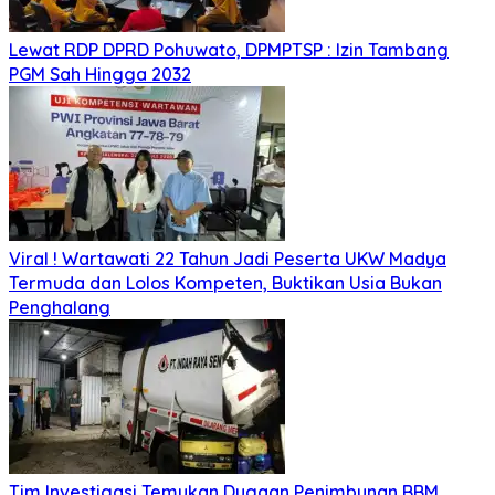
Lewat RDP DPRD Pohuwato, DPMPTSP : Izin Tambang
PGM Sah Hingga 2032
Viral ! Wartawati 22 Tahun Jadi Peserta UKW Madya
Termuda dan Lolos Kompeten, Buktikan Usia Bukan
Penghalang
Tim Investigasi Temukan Dugaan Penimbunan BBM