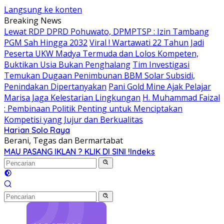
Langsung ke konten
Breaking News
Lewat RDP DPRD Pohuwato, DPMPTSP : Izin Tambang
PGM Sah Hingga 2032
Viral ! Wartawati 22 Tahun Jadi
Peserta UKW Madya Termuda dan Lolos Kompeten,
Buktikan Usia Bukan Penghalang
Tim Investigasi
Temukan Dugaan Penimbunan BBM Solar Subsidi,
Penindakan Dipertanyakan
Pani Gold Mine Ajak Pelajar
Marisa Jaga Kelestarian Lingkungan
H. Muhammad Faizal
: Pembinaan Politik Penting untuk Menciptakan
Kompetisi yang Jujur dan Berkualitas
Harian Solo Raya
Berani, Tegas dan Bermartabat
MAU PASANG IKLAN ? KLIK DI SINI !
Indeks