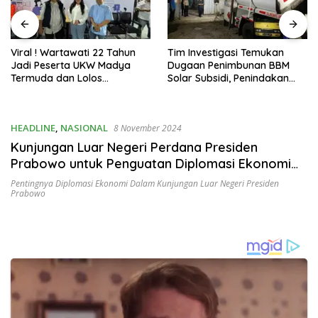
Tim Investigasi Temukan
Pani Gold Mine Ajak Pelajar
Dugaan Penimbunan BBM
Marisa Jaga Kelestarian
Solar Subsidi, Penindakan
Lingkungan
Dipertanyakan
HEADLINE
,
NASIONAL
8 November 2024
Kunjungan Luar Negeri Perdana Presiden
Prabowo untuk Penguatan Diplomasi Ekonomi
Global
Pentingnya Diplomasi Ekonomi Dalam Kunjungan Luar Negeri Presiden
Prabowo