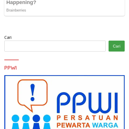
Cari
Cari
PPWI