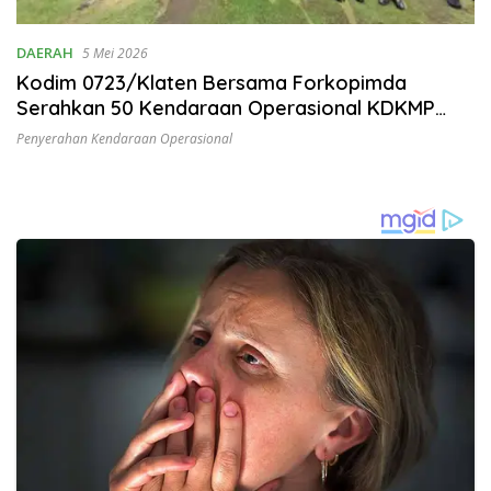
DAERAH
5 Mei 2026
Kodim 0723/Klaten Bersama Forkopimda
Serahkan 50 Kendaraan Operasional KDKMP
Untuk Dukung Kesejahteraan Desa
Penyerahan Kendaraan Operasional