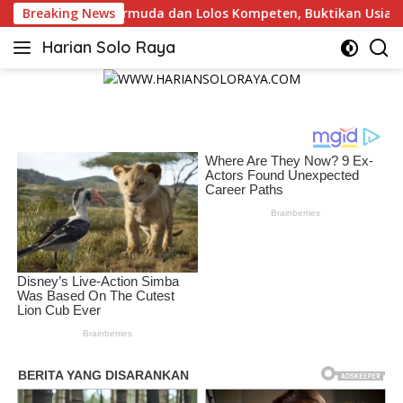
Langsung
 Kompeten, Buktikan Usia Bukan Penghalang
Breaking News
Tim Inves
ke
Harian Solo Raya
konten
Berani,
Tegas
dan
Bermartabat