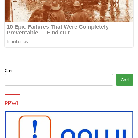
Cari
Cari
PPWI