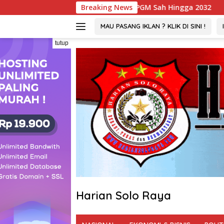
Langsung
Tambang PGM Sah Hingga 2032
Breaking News
Viral ! Wartawati 22 Ta
ke
konten
MAU PASANG IKLAN ? KLIK DI SINI !
tutup
Harian Solo Raya
Berani,
Tegas