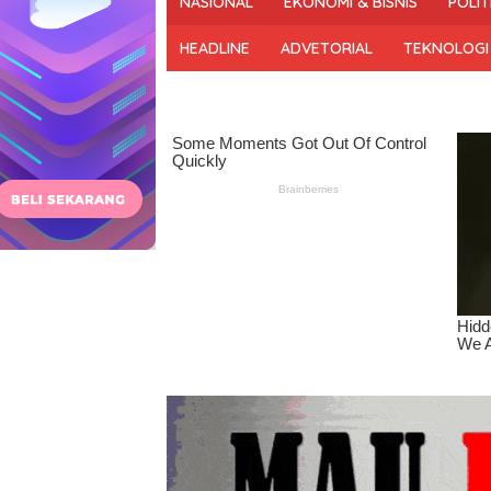
NASIONAL
EKONOMI & BISNIS
POLIT
dan
Bermartabat
HEADLINE
ADVETORIAL
TEKNOLOGI