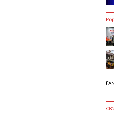
Pop
FA
CK