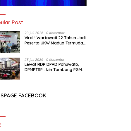
ular Post
23 Juli 2026
0 Komentar
Viral ! Wartawati 22 Tahun Jadi
Peserta UKW Madya Termuda
dan Lolos Kompeten, Buktikan
Usia Bukan Penghalang
28 Juli 2026
0 Komentar
Lewat RDP DPRD Pohuwato,
DPMPTSP : Izin Tambang PGM
Sah Hingga 2032
NSPAGE FACEBOOK
2