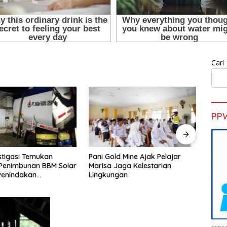
Cari
PP
d Mine Ajak Pelajar
H. Muhammad Faizal :
Sekd
aga Kelestarian
Pembinaan Politik Penting
Pelat
gan
untuk Menciptakan Kompetisi
Gold 
yang Jujur dan Berkualitas