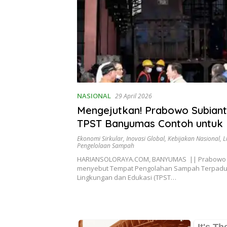
NASIONAL
29 April 2026
Mengejutkan! Prabowo Subiant
TPST Banyumas Contoh untuk 
Ekonomi Sirkular
,
Inovasi Global
,
Kebijakan Nasional
,
L
Pengelolaan Sampah
HARIANSOLORAYA.COM, BANYUMAS || Prabowo 
menyebut Tempat Pengolahan Sampah Terpad
Lingkungan dan Edukasi (TPST…