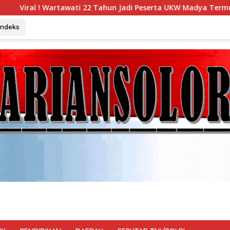
hun Jadi Peserta UKW Madya Termuda dan Lolos Kompeten, Bukt
Indeks