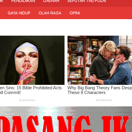
IK
PENDIDIKAN
DAERAH
SEPUTAR TNI/POLRI
GAYA HIDUP
OLAH RAGA
OPINI