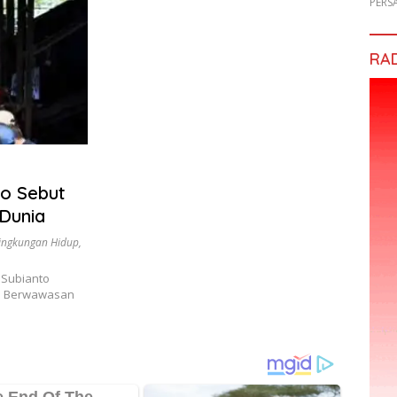
PERS
RA
o Sebut
Dunia
ingkungan Hidup
,
Subianto
u Berwawasan