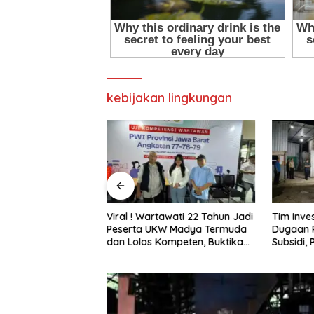
kebijakan lingkungan
awati 22 Tahun Jadi
Tim Investigasi Temukan
Pani Gol
W Madya Termuda
Dugaan Penimbunan BBM Solar
Marisa J
ompeten, Buktikan
Subsidi, Penindakan
Lingkun
Penghalang
Dipertanyakan