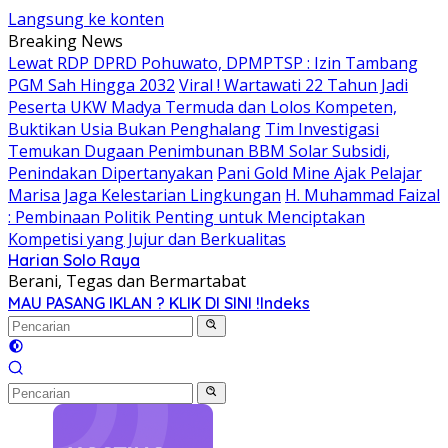
Langsung ke konten
Breaking News
Lewat RDP DPRD Pohuwato, DPMPTSP : Izin Tambang
PGM Sah Hingga 2032
Viral ! Wartawati 22 Tahun Jadi
Peserta UKW Madya Termuda dan Lolos Kompeten,
Buktikan Usia Bukan Penghalang
Tim Investigasi
Temukan Dugaan Penimbunan BBM Solar Subsidi,
Penindakan Dipertanyakan
Pani Gold Mine Ajak Pelajar
Marisa Jaga Kelestarian Lingkungan
H. Muhammad Faizal
: Pembinaan Politik Penting untuk Menciptakan
Kompetisi yang Jujur dan Berkualitas
Harian Solo Raya
Berani, Tegas dan Bermartabat
MAU PASANG IKLAN ? KLIK DI SINI !
Indeks