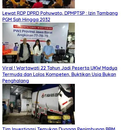
Lewat RDP DPRD Pohuwato, DPMPTSP : Izin Tambang
PGM Sah Hingga 2032
Viral ! Wartawati 22 Tahun Jadi Peserta UKW Madya
Termuda dan Lolos Kompeten, Buktikan Usia Bukan
Penghalang
Tim Investigasi Temukan Dugaan Penimbunan BBM