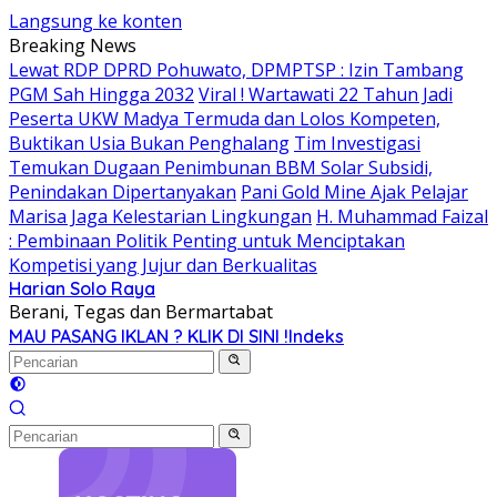
Langsung ke konten
Breaking News
Lewat RDP DPRD Pohuwato, DPMPTSP : Izin Tambang
PGM Sah Hingga 2032
Viral ! Wartawati 22 Tahun Jadi
Peserta UKW Madya Termuda dan Lolos Kompeten,
Buktikan Usia Bukan Penghalang
Tim Investigasi
Temukan Dugaan Penimbunan BBM Solar Subsidi,
Penindakan Dipertanyakan
Pani Gold Mine Ajak Pelajar
Marisa Jaga Kelestarian Lingkungan
H. Muhammad Faizal
: Pembinaan Politik Penting untuk Menciptakan
Kompetisi yang Jujur dan Berkualitas
Harian Solo Raya
Berani, Tegas dan Bermartabat
MAU PASANG IKLAN ? KLIK DI SINI !
Indeks