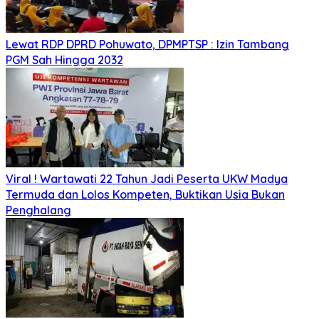
Lewat RDP DPRD Pohuwato, DPMPTSP : Izin Tambang
PGM Sah Hingga 2032
Viral ! Wartawati 22 Tahun Jadi Peserta UKW Madya
Termuda dan Lolos Kompeten, Buktikan Usia Bukan
Penghalang