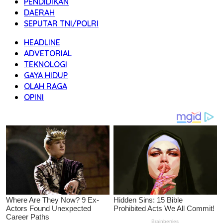
PENDIDIKAN
DAERAH
SEPUTAR TNI/POLRI
HEADLINE
ADVETORIAL
TEKNOLOGI
GAYA HIDUP
OLAH RAGA
OPINI