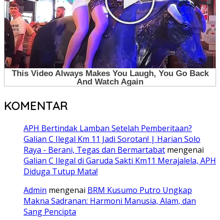
KOMENTAR
APH Bertindak Lamban Setelah Pemberitaan?
Galian C Ilegal Km 11 Jadi Sorotan! | Harian Solo
Raya - Berani, Tegas dan Bermartabat
mengenai
Galian C Ilegal di Garuda Sakti Km11 Merajalela, APH
Diduga Tutup Mata!
Admin
mengenai
BRM Kusumo Putro Ungkap
Makna Sadranan: Harmoni Manusia, Alam, dan
Sang Pencipta