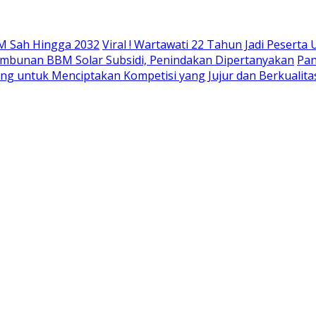
M Sah Hingga 2032
Viral ! Wartawati 22 Tahun Jadi Peser
mbunan BBM Solar Subsidi, Penindakan Dipertanyakan
Pan
ing untuk Menciptakan Kompetisi yang Jujur dan Berkualita