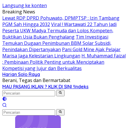
Langsung ke konten
Breaking News
Lewat RDP DPRD Pohuwato, DPMPTSP : Izin Tambang
PGM Sah Hingga 2032
Viral ! Wartawati 22 Tahun Jadi
Peserta UKW Madya Termuda dan Lolos Kompeten,
Buktikan Usia Bukan Penghalang
Tim Investigasi
Temukan Dugaan Penimbunan BBM Solar Subsidi,
Penindakan Dipertanyakan
Pani Gold Mine Ajak Pelajar
Marisa Jaga Kelestarian Lingkungan
H. Muhammad Faizal
: Pembinaan Politik Penting untuk Menciptakan
Kompetisi yang Jujur dan Berkualitas
Harian Solo Raya
Berani, Tegas dan Bermartabat
MAU PASANG IKLAN ? KLIK DI SINI !
Indeks