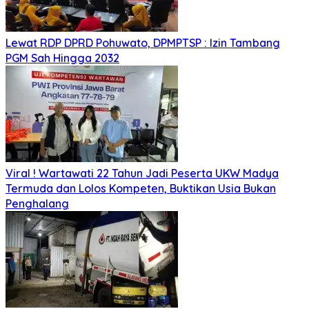
Lewat RDP DPRD Pohuwato, DPMPTSP : Izin Tambang
PGM Sah Hingga 2032
Viral ! Wartawati 22 Tahun Jadi Peserta UKW Madya
Termuda dan Lolos Kompeten, Buktikan Usia Bukan
Penghalang