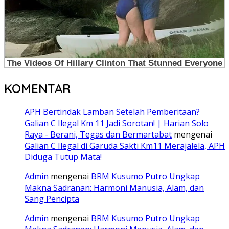
KOMENTAR
APH Bertindak Lamban Setelah Pemberitaan?
Galian C Ilegal Km 11 Jadi Sorotan! | Harian Solo
Raya - Berani, Tegas dan Bermartabat
mengenai
Galian C Ilegal di Garuda Sakti Km11 Merajalela, APH
Diduga Tutup Mata!
Admin
mengenai
BRM Kusumo Putro Ungkap
Makna Sadranan: Harmoni Manusia, Alam, dan
Sang Pencipta
Admin
mengenai
BRM Kusumo Putro Ungkap