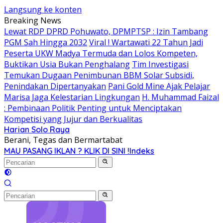
Langsung ke konten
Breaking News
Lewat RDP DPRD Pohuwato, DPMPTSP : Izin Tambang
PGM Sah Hingga 2032
Viral ! Wartawati 22 Tahun Jadi
Peserta UKW Madya Termuda dan Lolos Kompeten,
Buktikan Usia Bukan Penghalang
Tim Investigasi
Temukan Dugaan Penimbunan BBM Solar Subsidi,
Penindakan Dipertanyakan
Pani Gold Mine Ajak Pelajar
Marisa Jaga Kelestarian Lingkungan
H. Muhammad Faizal
: Pembinaan Politik Penting untuk Menciptakan
Kompetisi yang Jujur dan Berkualitas
Harian Solo Raya
Berani, Tegas dan Bermartabat
MAU PASANG IKLAN ? KLIK DI SINI !
Indeks