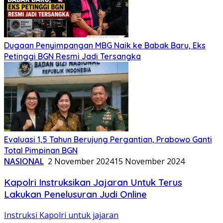
Dugaan Penyimpangan MBG Naik ke Babak Baru, Eks
Petinggi BGN Resmi Jadi Tersangka
Evaluasi 1,5 Tahun Berujung Pergantian, Prabowo Ganti
Total Pimpinan BGN
NASIONAL
2 November 2024
15 November 2024
Kapolri Instruksikan Jajaran Untuk Terus
Lakukan Penelusuran Judi Online
Instruksi Kapolri untuk jajaran