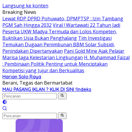
Langsung ke konten
Breaking News
Lewat RDP DPRD Pohuwato, DPMPTSP : Izin Tambang
PGM Sah Hingga 2032
Viral ! Wartawati 22 Tahun Jadi
Peserta UKW Madya Termuda dan Lolos Kompeten,
Buktikan Usia Bukan Penghalang
Tim Investigasi
Temukan Dugaan Penimbunan BBM Solar Subsidi,
Penindakan Dipertanyakan
Pani Gold Mine Ajak Pelajar
Marisa Jaga Kelestarian Lingkungan
H. Muhammad Faizal
: Pembinaan Politik Penting untuk Menciptakan
Kompetisi yang Jujur dan Berkualitas
Harian Solo Raya
Berani, Tegas dan Bermartabat
MAU PASANG IKLAN ? KLIK DI SINI !
Indeks