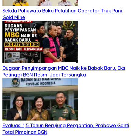
Sekda Pohuwato Buka Pelatihan Operator Truk Pani
Gold Mine
Dugaan Penyimpangan MBG Naik ke Babak Baru, Eks
Petinggi BGN Resmi Jadi Tersangka
Evaluasi 1,5 Tahun Berujung Pergantian, Prabowo Ganti
Total Pimpinan BGN