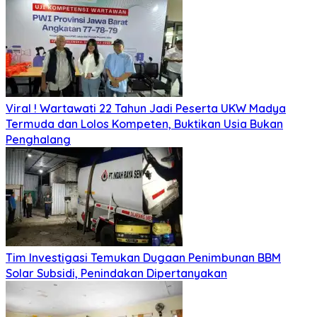
Viral ! Wartawati 22 Tahun Jadi Peserta UKW Madya
Termuda dan Lolos Kompeten, Buktikan Usia Bukan
Penghalang
Tim Investigasi Temukan Dugaan Penimbunan BBM
Solar Subsidi, Penindakan Dipertanyakan