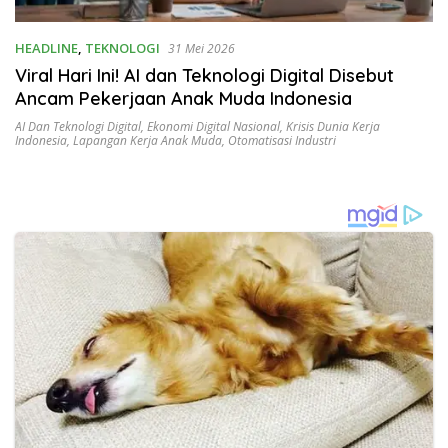
HEADLINE
,
TEKNOLOGI
31 Mei 2026
Viral Hari Ini! AI dan Teknologi Digital Disebut
Ancam Pekerjaan Anak Muda Indonesia
AI Dan Teknologi Digital
,
Ekonomi Digital Nasional
,
Krisis Dunia Kerja
Indonesia
,
Lapangan Kerja Anak Muda
,
Otomatisasi Industri