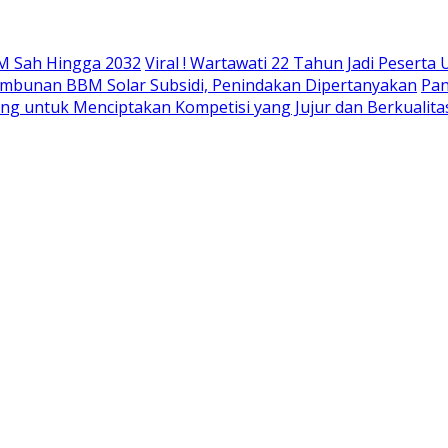
M Sah Hingga 2032
Viral ! Wartawati 22 Tahun Jadi Peser
mbunan BBM Solar Subsidi, Penindakan Dipertanyakan
Pan
ing untuk Menciptakan Kompetisi yang Jujur dan Berkualita