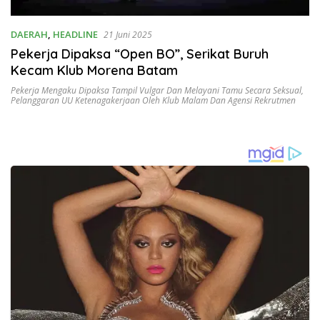
DAERAH
,
HEADLINE
21 Juni 2025
Pekerja Dipaksa “Open BO”, Serikat Buruh
Kecam Klub Morena Batam
Pekerja Mengaku Dipaksa Tampil Vulgar Dan Melayani Tamu Secara Seksual
,
Pelanggaran UU Ketenagakerjaan Oleh Klub Malam Dan Agensi Rekrutmen