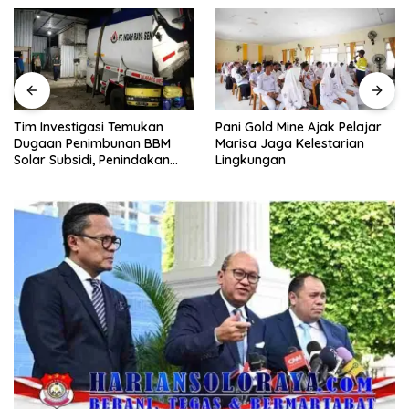
Pani Gold Mine Ajak Pelajar
H. Muhammad Faizal :
Marisa Jaga Kelestarian
Pembinaan Politik Penting
Lingkungan
untuk Menciptakan Kompetisi
yang Jujur dan Berkualitas