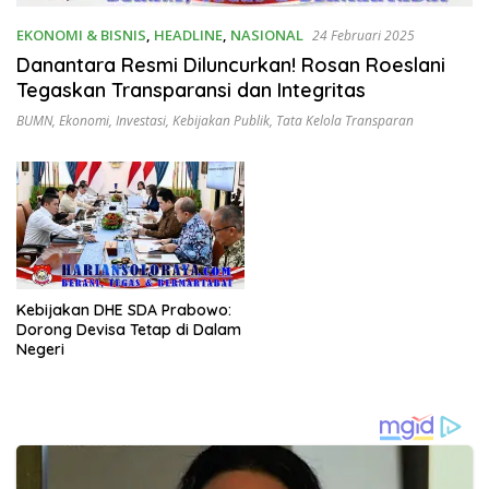
EKONOMI & BISNIS
,
HEADLINE
,
NASIONAL
24 Februari 2025
Danantara Resmi Diluncurkan! Rosan Roeslani
Tegaskan Transparansi dan Integritas
BUMN
,
Ekonomi
,
Investasi
,
Kebijakan Publik
,
Tata Kelola Transparan
Kebijakan DHE SDA Prabowo:
Dorong Devisa Tetap di Dalam
Negeri