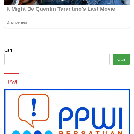
Cari
Cari
PPWI