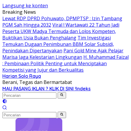
Langsung ke konten
Breaking News
Lewat RDP DPRD Pohuwato, DPMPTSP : Izin Tambang
PGM Sah Hingga 2032
Viral ! Wartawati 22 Tahun Jadi
Peserta UKW Madya Termuda dan Lolos Kompeten,
Buktikan Usia Bukan Penghalang
Tim Investigasi
Temukan Dugaan Penimbunan BBM Solar Subsidi,
Penindakan Dipertanyakan
Pani Gold Mine Ajak Pelajar
Marisa Jaga Kelestarian Lingkungan
H. Muhammad Faizal
: Pembinaan Politik Penting untuk Menciptakan
Kompetisi yang Jujur dan Berkualitas
Harian Solo Raya
Berani, Tegas dan Bermartabat
MAU PASANG IKLAN ? KLIK DI SINI !
Indeks