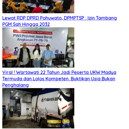
Lewat RDP DPRD Pohuwato, DPMPTSP : Izin Tambang
PGM Sah Hingga 2032
Viral ! Wartawati 22 Tahun Jadi Peserta UKW Madya
Termuda dan Lolos Kompeten, Buktikan Usia Bukan
Penghalang