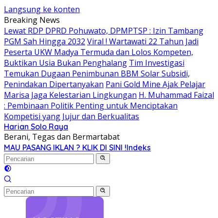
Langsung ke konten
Breaking News
Lewat RDP DPRD Pohuwato, DPMPTSP : Izin Tambang
PGM Sah Hingga 2032
Viral ! Wartawati 22 Tahun Jadi
Peserta UKW Madya Termuda dan Lolos Kompeten,
Buktikan Usia Bukan Penghalang
Tim Investigasi
Temukan Dugaan Penimbunan BBM Solar Subsidi,
Penindakan Dipertanyakan
Pani Gold Mine Ajak Pelajar
Marisa Jaga Kelestarian Lingkungan
H. Muhammad Faizal
: Pembinaan Politik Penting untuk Menciptakan
Kompetisi yang Jujur dan Berkualitas
Harian Solo Raya
Berani, Tegas dan Bermartabat
MAU PASANG IKLAN ? KLIK DI SINI !
Indeks