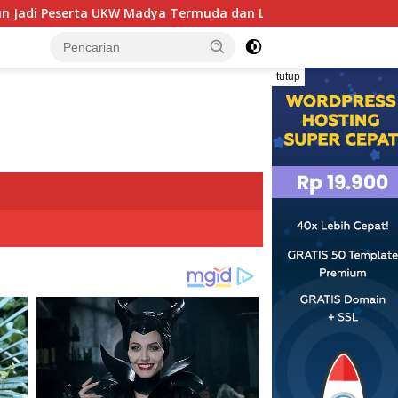
dya Termuda dan Lolos Kompeten, Buktikan Usia Bukan Penghal
tutup