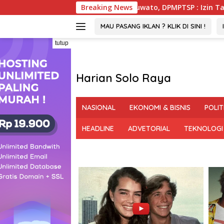
Langsung
RDP DPRD Pohuwato, DPMPTSP : Izin Tambang PGM Sah Hingga
Breaking News
ke
konten
MAU PASANG IKLAN ? KLIK DI SINI !
tutup
Harian Solo Raya
Berani,
Tegas
NASIONAL
EKONOMI & BISNIS
POLIT
dan
Bermartabat
HEADLINE
ADVETORIAL
TEKNOLOGI