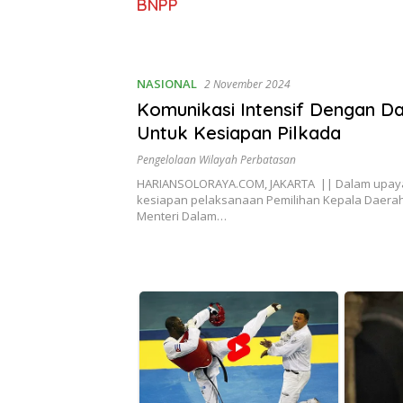
BNPP
NASIONAL
2 November 2024
Komunikasi Intensif Dengan D
Untuk Kesiapan Pilkada
Pengelolaan Wilayah Perbatasan
HARIANSOLORAYA.COM, JAKARTA || Dalam upay
kesiapan pelaksanaan Pemilihan Kepala Daerah 
Menteri Dalam…