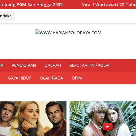
 2032
Viral ! Wartawati 22 Tahun Jadi Peserta UKW Ma
Indeks
IK
PENDIDIKAN
DAERAH
SEPUTAR TNI/POLRI
GAYA HIDUP
OLAH RAGA
OPINI