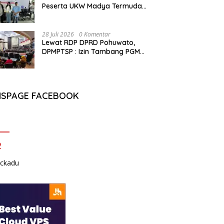
Peserta UKW Madya Termuda
dan Lolos Kompeten, Buktikan
Usia Bukan Penghalang
28 Juli 2026
0 Komentar
Lewat RDP DPRD Pohuwato,
DPMPTSP : Izin Tambang PGM
Sah Hingga 2032
NSPAGE FACEBOOK
2