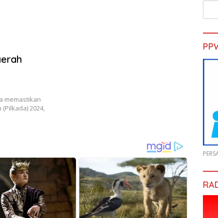
PP
aerah
a memastikan
(Pilkada) 2024,
PERS
RA