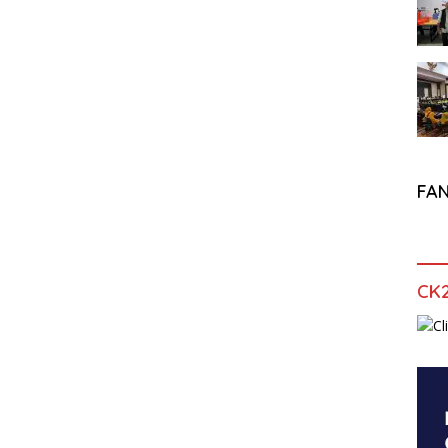
FA
CK