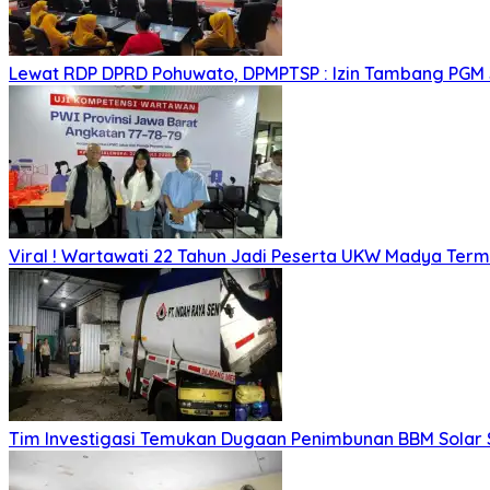
Lewat RDP DPRD Pohuwato, DPMPTSP : Izin Tambang PGM
Viral ! Wartawati 22 Tahun Jadi Peserta UKW Madya Ter
Tim Investigasi Temukan Dugaan Penimbunan BBM Solar 