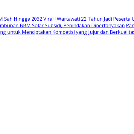
M Sah Hingga 2032
Viral ! Wartawati 22 Tahun Jadi Peser
mbunan BBM Solar Subsidi, Penindakan Dipertanyakan
Pan
ing untuk Menciptakan Kompetisi yang Jujur dan Berkualita