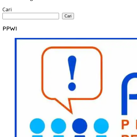
Cari
Cari
PPWI