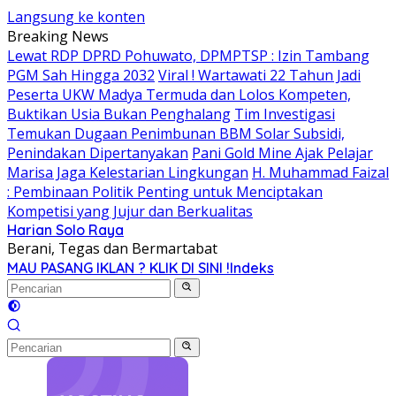
Langsung ke konten
Breaking News
Lewat RDP DPRD Pohuwato, DPMPTSP : Izin Tambang
PGM Sah Hingga 2032
Viral ! Wartawati 22 Tahun Jadi
Peserta UKW Madya Termuda dan Lolos Kompeten,
Buktikan Usia Bukan Penghalang
Tim Investigasi
Temukan Dugaan Penimbunan BBM Solar Subsidi,
Penindakan Dipertanyakan
Pani Gold Mine Ajak Pelajar
Marisa Jaga Kelestarian Lingkungan
H. Muhammad Faizal
: Pembinaan Politik Penting untuk Menciptakan
Kompetisi yang Jujur dan Berkualitas
Harian Solo Raya
Berani, Tegas dan Bermartabat
MAU PASANG IKLAN ? KLIK DI SINI !
Indeks