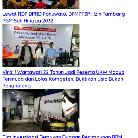
Lewat RDP DPRD Pohuwato, DPMPTSP : Izin Tambang
PGM Sah Hingga 2032
Viral ! Wartawati 22 Tahun Jadi Peserta UKW Madya
Termuda dan Lolos Kompeten, Buktikan Usia Bukan
Penghalang
Tim Investigasi Temukan Dugaan Penimbunan BBM