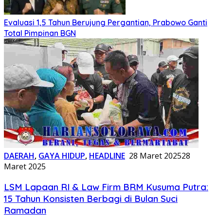
Evaluasi 1,5 Tahun Berujung Pergantian, Prabowo Ganti
Total Pimpinan BGN
DAERAH
,
GAYA HIDUP
,
HEADLINE
28 Maret 2025
28
Maret 2025
LSM Lapaan RI & Law Firm BRM Kusuma Putra:
15 Tahun Konsisten Berbagi di Bulan Suci
Ramadan