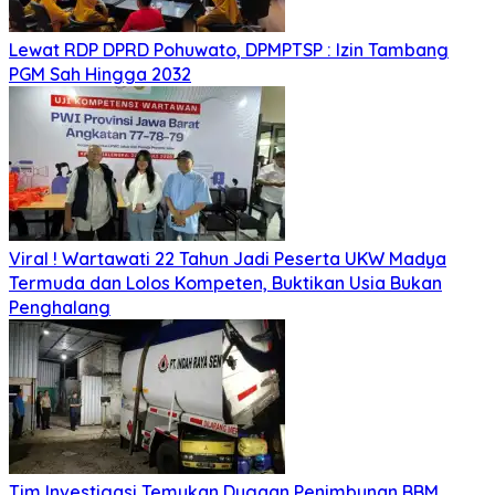
Lewat RDP DPRD Pohuwato, DPMPTSP : Izin Tambang
PGM Sah Hingga 2032
Viral ! Wartawati 22 Tahun Jadi Peserta UKW Madya
Termuda dan Lolos Kompeten, Buktikan Usia Bukan
Penghalang
Tim Investigasi Temukan Dugaan Penimbunan BBM