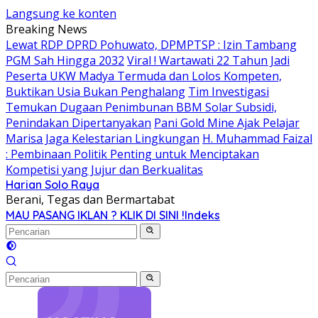
Langsung ke konten
Breaking News
Lewat RDP DPRD Pohuwato, DPMPTSP : Izin Tambang
PGM Sah Hingga 2032
Viral ! Wartawati 22 Tahun Jadi
Peserta UKW Madya Termuda dan Lolos Kompeten,
Buktikan Usia Bukan Penghalang
Tim Investigasi
Temukan Dugaan Penimbunan BBM Solar Subsidi,
Penindakan Dipertanyakan
Pani Gold Mine Ajak Pelajar
Marisa Jaga Kelestarian Lingkungan
H. Muhammad Faizal
: Pembinaan Politik Penting untuk Menciptakan
Kompetisi yang Jujur dan Berkualitas
Harian Solo Raya
Berani, Tegas dan Bermartabat
MAU PASANG IKLAN ? KLIK DI SINI !
Indeks