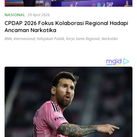
NASIONAL
29 April 2026
CPDAP 2026 Fokus Kolaborasi Regional Hadapi
Ancaman Narkotika
BNN
,
Internasional
,
Kebijakan Publik
,
Kerja Sama Regional
,
Narkotika