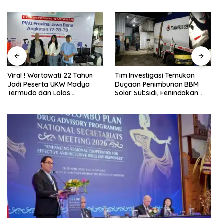
Tim Investigasi Temukan
Pani Gold Mine Ajak Pelajar
Dugaan Penimbunan BBM
Marisa Jaga Kelestarian
Solar Subsidi, Penindakan
Lingkungan
Dipertanyakan