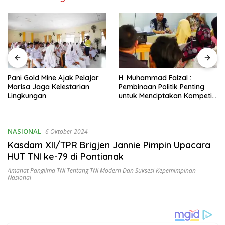
H. Muhammad Faizal :
Sekda Pohuwato Buka
Pembinaan Politik Penting
Pelatihan Operator Truk Pani
untuk Menciptakan Kompetisi
Gold Mine
yang Jujur dan Berkualitas
NASIONAL
6 Oktober 2024
Kasdam XII/TPR Brigjen Jannie Pimpin Upacara
HUT TNI ke-79 di Pontianak
Amanat Panglima TNI Tentang TNI Modern Dan Suksesi Kepemimpinan
Nasional