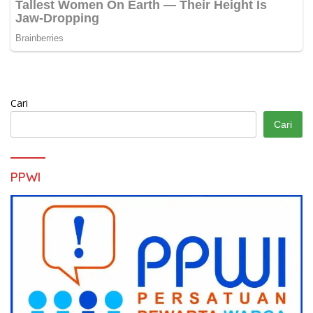
Cari
Cari
PPWI