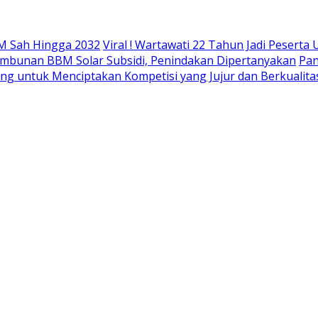
M Sah Hingga 2032
Viral ! Wartawati 22 Tahun Jadi Peser
mbunan BBM Solar Subsidi, Penindakan Dipertanyakan
Pan
ing untuk Menciptakan Kompetisi yang Jujur dan Berkualita