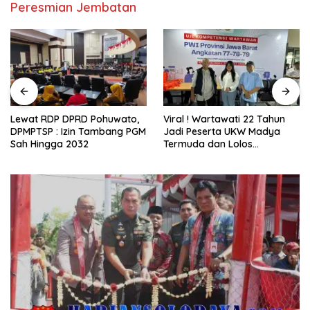
Peresmian Jembatan
wato,
Viral ! Wartawati 22 Tahun
Tim Investigasi Temuk
ang PGM
Jadi Peserta UKW Madya
Dugaan Penimbunan 
Termuda dan Lolos
Solar Subsidi, Peninda
Kompeten, Buktikan Usia
Dipertanyakan
Bukan Penghalang