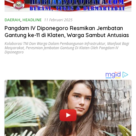
DAERAH
,
HEADLINE
11 Februari 2025
Pangdam IV Diponegoro Resmikan Jembatan
Gantung ke-11 di Klaten, Warga Sambut Antusias
Kolaborasi TNI Dan Warga Dalam Pembangunan Infrastruktur
,
Manfaat Bagi
Masyarakat
,
Peresmian Jembatan Gantung Di Klaten Oleh Pangdam IV
Diponegoro