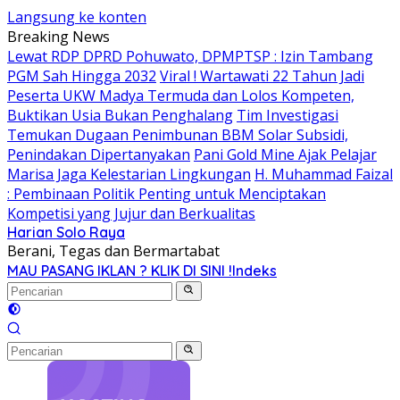
Langsung ke konten
Breaking News
Lewat RDP DPRD Pohuwato, DPMPTSP : Izin Tambang
PGM Sah Hingga 2032
Viral ! Wartawati 22 Tahun Jadi
Peserta UKW Madya Termuda dan Lolos Kompeten,
Buktikan Usia Bukan Penghalang
Tim Investigasi
Temukan Dugaan Penimbunan BBM Solar Subsidi,
Penindakan Dipertanyakan
Pani Gold Mine Ajak Pelajar
Marisa Jaga Kelestarian Lingkungan
H. Muhammad Faizal
: Pembinaan Politik Penting untuk Menciptakan
Kompetisi yang Jujur dan Berkualitas
Harian Solo Raya
Berani, Tegas dan Bermartabat
MAU PASANG IKLAN ? KLIK DI SINI !
Indeks