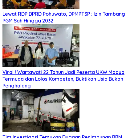
Lewat RDP DPRD Pohuwato, DPMPTSP : Izin Tambang
PGM Sah Hingga 2032
Viral ! Wartawati 22 Tahun Jadi Peserta UKW Madya
Termuda dan Lolos Kompeten, Buktikan Usia Bukan
Penghalang
Tim Investigasi Temukan Dugaan Penimbunan BBM