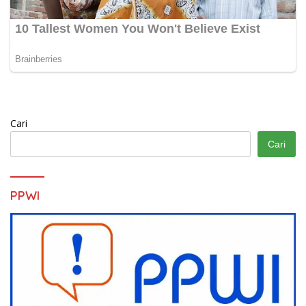
Cari
Cari
PPWI