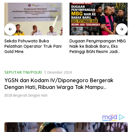
Sekda Pohuwato Buka
Dugaan Penyimpangan MBG
Pelatihan Operator Truk Pani
Naik ke Babak Baru, Eks
Gold Mine
Petinggi BGN Resmi Jadi
Tersangka
SEPUTAR TNI/POLRI
5 Desember 2024
YGSN dan Kodam IV/Diponegoro Bergerak
Dengan Hati, Ribuan Warga Tak Mampu
Banyumas pun Terbantu
BSSB Bergerak Dengan Hati