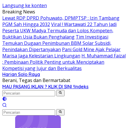
Langsung ke konten
Breaking News
Lewat RDP DPRD Pohuwato, DPMPTSP : Izin Tambang
PGM Sah Hingga 2032
Viral ! Wartawati 22 Tahun Jadi
Peserta UKW Madya Termuda dan Lolos Kompeten,
Buktikan Usia Bukan Penghalang
Tim Investigasi
Temukan Dugaan Penimbunan BBM Solar Subsidi,
Penindakan Dipertanyakan
Pani Gold Mine Ajak Pelajar
Marisa Jaga Kelestarian Lingkungan
H. Muhammad Faizal
: Pembinaan Politik Penting untuk Menciptakan
Kompetisi yang Jujur dan Berkualitas
Harian Solo Raya
Berani, Tegas dan Bermartabat
MAU PASANG IKLAN ? KLIK DI SINI !
Indeks