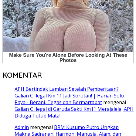
KOMENTAR
APH Bertindak Lamban Setelah Pemberitaan?
Galian C Ilegal Km 11 Jadi Sorotan! | Harian Solo
Raya - Berani, Tegas dan Bermartabat
mengenai
Galian C Ilegal di Garuda Sakti Km11 Merajalela, APH
Diduga Tutup Mata!
Admin
mengenai
BRM Kusumo Putro Ungkap
Makna Sadranan: Harmoni Manusia, Alam, dan