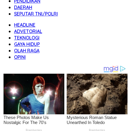
PENDIDIKAN
DAERAH
SEPUTAR TNI/POLRI
HEADLINE
ADVETORIAL
TEKNOLOGI
GAYA HIDUP
OLAH RAGA
OPINI