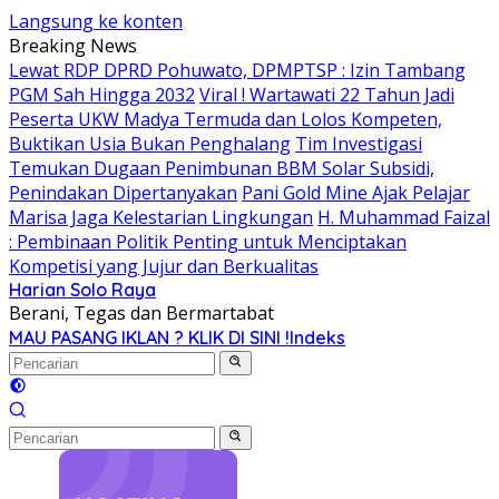
Langsung ke konten
Breaking News
Lewat RDP DPRD Pohuwato, DPMPTSP : Izin Tambang
PGM Sah Hingga 2032
Viral ! Wartawati 22 Tahun Jadi
Peserta UKW Madya Termuda dan Lolos Kompeten,
Buktikan Usia Bukan Penghalang
Tim Investigasi
Temukan Dugaan Penimbunan BBM Solar Subsidi,
Penindakan Dipertanyakan
Pani Gold Mine Ajak Pelajar
Marisa Jaga Kelestarian Lingkungan
H. Muhammad Faizal
: Pembinaan Politik Penting untuk Menciptakan
Kompetisi yang Jujur dan Berkualitas
Harian Solo Raya
Berani, Tegas dan Bermartabat
MAU PASANG IKLAN ? KLIK DI SINI !
Indeks