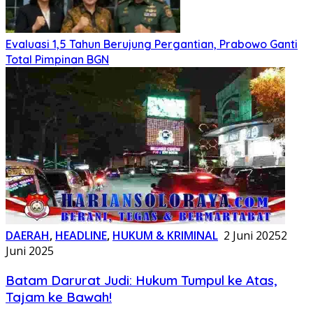
Evaluasi 1,5 Tahun Berujung Pergantian, Prabowo Ganti
Total Pimpinan BGN
DAERAH
,
HEADLINE
,
HUKUM & KRIMINAL
2 Juni 2025
2
Juni 2025
Batam Darurat Judi: Hukum Tumpul ke Atas,
Tajam ke Bawah!