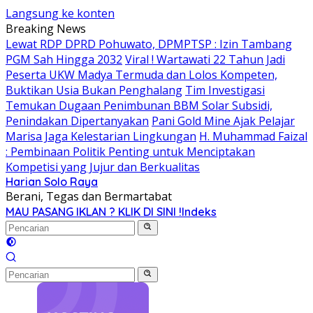
Langsung ke konten
Breaking News
Lewat RDP DPRD Pohuwato, DPMPTSP : Izin Tambang
PGM Sah Hingga 2032
Viral ! Wartawati 22 Tahun Jadi
Peserta UKW Madya Termuda dan Lolos Kompeten,
Buktikan Usia Bukan Penghalang
Tim Investigasi
Temukan Dugaan Penimbunan BBM Solar Subsidi,
Penindakan Dipertanyakan
Pani Gold Mine Ajak Pelajar
Marisa Jaga Kelestarian Lingkungan
H. Muhammad Faizal
: Pembinaan Politik Penting untuk Menciptakan
Kompetisi yang Jujur dan Berkualitas
Harian Solo Raya
Berani, Tegas dan Bermartabat
MAU PASANG IKLAN ? KLIK DI SINI !
Indeks