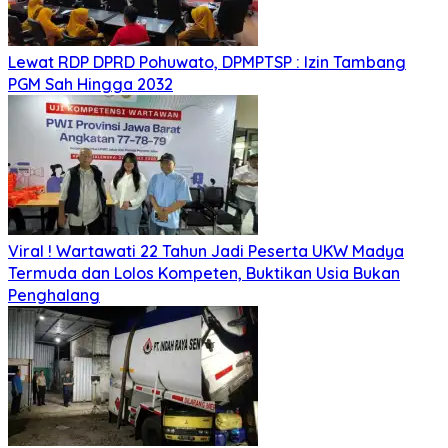
Lewat RDP DPRD Pohuwato, DPMPTSP : Izin Tambang
PGM Sah Hingga 2032
Viral ! Wartawati 22 Tahun Jadi Peserta UKW Madya
Termuda dan Lolos Kompeten, Buktikan Usia Bukan
Penghalang